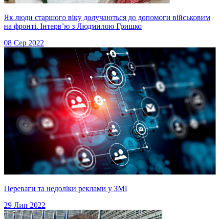
Як люди старшого віку долучаються до допомоги військовим
на фронті. Інтервʼю з Людмилою Гришко
08 Сер 2022
Переваги та недоліки реклами у ЗМІ
29 Лип 2022