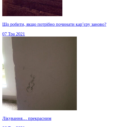
Що робити, якщо потрібно починати кар’єру заново?
07 Тра 2021
Лікування… прекрасним