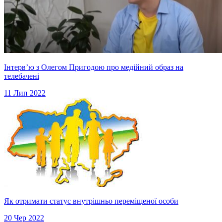
Інтервʼю з Олегом Пригодою про медійний образ на
телебачені
11 Лип 2022
Як отримати статус внутрішньо переміщеної особи
20 Чер 2022