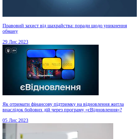
Правовий захист від шахрайства: поради щодо уникнення
обману
29 Лис 2023
Як отримати фінансову підтримку на відновлення житла
внаслідок бойових дій через програму «єВідновлення»?
05 Лис 2023