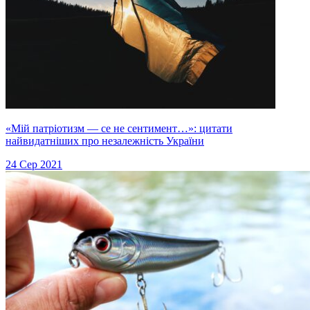
«Мій патріотизм — се не сентимент…»: цитати
найвидатніших про незалежність України
24 Сер 2021