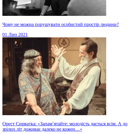
Чому не можна порушувати особистий простір людини?
01 Лип 2021
Орест Сирватка: «Запам’ятайте: молодість дається всім. А до
зрілих літ доживає далеко не кожен…»